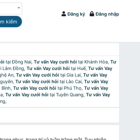
Đăng ký
Đăng nhập
ìm kiếm
ỏi
tại Đồng Nai,
Tư vấn Vay cưới hỏi
tại Khánh Hòa,
Tư
i Lâm Đồng,
Tư vấn Vay cưới hỏi
tại Huế,
Tư vấn Vay
ghệ An,
Tư vấn Vay cưới hỏi
tại Gia Lai,
Tư vấn Vay
Nguyên,
Tư vấn Vay cưới hỏi
tại Lào Cai,
Tư vấn Vay
h Bình,
Tư vấn Vay cưới hỏi
tại Phú Thọ,
Tư vấn Vay
La,
Tư vấn Vay cưới hỏi
tại Tuyên Quang,
Tư vấn Vay
ng,
rang phục, trang trí và tuần trăng mật. Tuy nhiên,