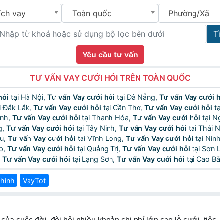
ích vay
Toàn quốc
Phường/Xã
T
Yêu cầu tư vấn
TƯ VẤN VAY CƯỚI HỎI TRÊN TOÀN QUỐC
hỏi
tại Hà Nội,
Tư vấn Vay cưới hỏi
tại Đà Nẵng,
Tư vấn Vay cưới h
i Đắk Lắk,
Tư vấn Vay cưới hỏi
tại Cần Thơ,
Tư vấn Vay cưới hỏi
tạ
inh,
Tư vấn Vay cưới hỏi
tại Thanh Hóa,
Tư vấn Vay cưới hỏi
tại N
g,
Tư vấn Vay cưới hỏi
tại Tây Ninh,
Tư vấn Vay cưới hỏi
tại Thái 
au,
Tư vấn Vay cưới hỏi
tại Vĩnh Long,
Tư vấn Vay cưới hỏi
tại Nin
p,
Tư vấn Vay cưới hỏi
tại Quảng Trị,
Tư vấn Vay cưới hỏi
tại Sơn 
,
Tư vấn Vay cưới hỏi
tại Lạng Sơn,
Tư vấn Vay cưới hỏi
tại Cao Bằ
hinh
VayTot
ủa cuộc đời, đòi hỏi nhiều khoản chi phí lớn cho lễ cưới, tiệc, t