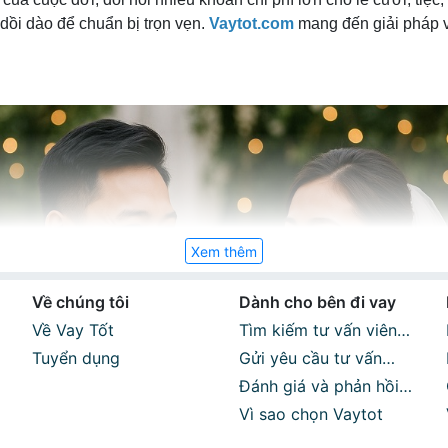
dồi dào để chuẩn bị trọn vẹn.
Vaytot.com
mang đến giải pháp va
Xem thêm
Về chúng tôi
Dành cho bên đi vay
Về Vay Tốt
Tìm kiếm tư vấn viên
Tuyển dụng
phù hợp
Gửi yêu cầu tư vấn
miễn phí
Đánh giá và phản hồi
sau khi sử dụng dịch
Vì sao chọn Vaytot
vụ