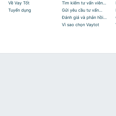
Về Vay Tốt
Tìm kiếm tư vấn viên
Tuyển dụng
phù hợp
Gửi yêu cầu tư vấn
miễn phí
Đánh giá và phản hồi
sau khi sử dụng dịch
Vì sao chọn Vaytot
vụ