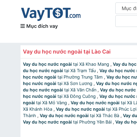
Mục đ
Mục đích vay
Vay du học nước ngoài tại Lào Cai
Vay du học nước ngoài
tại Xã Khao Mang
,
Vay du học
du học nước ngoài
tại Xã Trạm Tấu
,
Vay du học nước 
học nước ngoài
tại Phường Trung Tâm
,
Vay du học nư
học nước ngoài
tại Xã Sơn Lương
,
Vay du học nước n
du học nước ngoài
tại Xã Văn Chấn
,
Vay du học nước
học nước ngoài
tại Xã Đông Cuông
,
Vay du học nước 
ngoài
tại Xã Mỏ Vàng
,
Vay du học nước ngoài
tại X
Xã Khánh Hòa
,
Vay du học nước ngoài
tại Xã Phúc Lợ
Thành
,
Vay du học nước ngoài
tại Xã Thác Bà
,
Vay du
Vay du học nước ngoài
tại Phường Yên Bái
,
Vay du họ
Yên
,
Vay du học nước ngoài
tại Xã Hưng Khánh
,
Vay 
Mông
,
Vay du học nước ngoài
tại Xã Phong Hải
,
Vay 