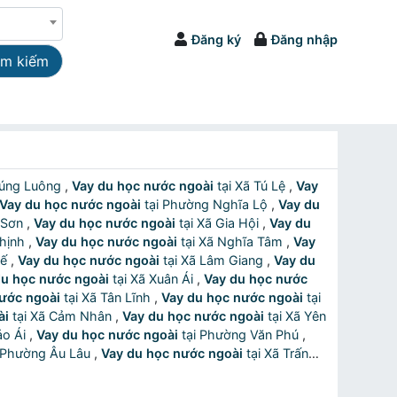
Đăng ký
Đăng nhập
ìm kiếm
ã Púng Luông
,
Vay du học nước ngoài
tại Xã Tú Lệ
,
Vay
Vay du học nước ngoài
tại Phường Nghĩa Lộ
,
Vay du
ên Sơn
,
Vay du học nước ngoài
tại Xã Gia Hội
,
Vay du
 Thịnh
,
Vay du học nước ngoài
tại Xã Nghĩa Tâm
,
Vay
uế
,
Vay du học nước ngoài
tại Xã Lâm Giang
,
Vay du
du học nước ngoài
tại Xã Xuân Ái
,
Vay du học nước
ước ngoài
tại Xã Tân Lĩnh
,
Vay du học nước ngoài
tại
ài
tại Xã Cảm Nhân
,
Vay du học nước ngoài
tại Xã Yên
 Bảo Ái
,
Vay du học nước ngoài
tại Phường Văn Phú
,
tại Phường Âu Lâu
,
Vay du học nước ngoài
tại Xã Trấn
tại Xã Việt Hồng
,
Vay du học nước ngoài
tại Xã Quy
tại Xã Bảo Thắng
,
Vay du học nước ngoài
tại Xã Tằng