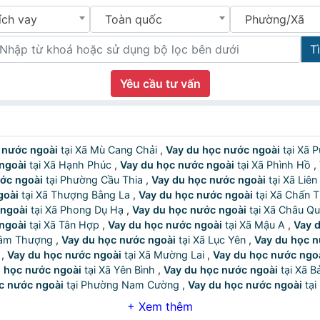
ích vay
Toàn quốc
Phường/Xã
T
Yêu cầu tư vấn
 nước ngoài
tại Xã Mù Cang Chải
,
Vay du học nước ngoài
tại X
ngoài
tại Xã Hạnh Phúc
,
Vay du học nước ngoài
tại Xã Phình Hồ
,
ớc ngoài
tại Phường Cầu Thia
,
Vay du học nước ngoài
tại Xã Li
goài
tại Xã Thượng Bằng La
,
Vay du học nước ngoài
tại Xã Chấn
 ngoài
tại Xã Phong Dụ Hạ
,
Vay du học nước ngoài
tại Xã Châu Q
ngoài
tại Xã Tân Hợp
,
Vay du học nước ngoài
tại Xã Mậu A
,
Vay 
ã Lâm Thượng
,
Vay du học nước ngoài
tại Xã Lục Yên
,
Vay du học n
i
,
Vay du học nước ngoài
tại Xã Mường Lai
,
Vay du học nước ngo
 học nước ngoài
tại Xã Yên Bình
,
Vay du học nước ngoài
tại Xã
c nước ngoài
tại Phường Nam Cường
,
Vay du học nước ngoài
du học nước ngoài
tại Xã Lương Thịnh
,
Vay du học nước ngoài
du học nước ngoài
tại Xã Xuân Quang
,
Vay du học nước ngoài