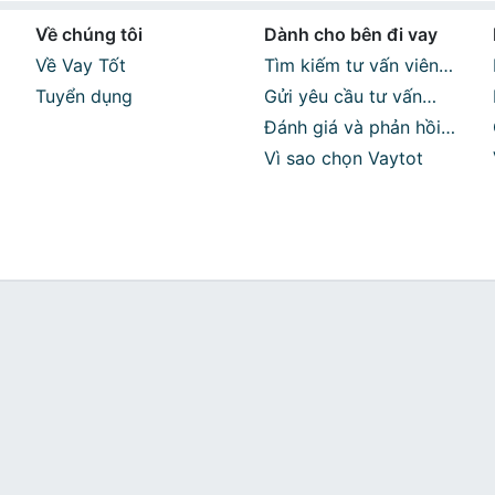
Xã Cầu Kè
,
Vay du học nước ngoài
tại Xã Phong Thạnh
,
Vay du học 
Về chúng tôi
Dành cho bên đi vay
òa
,
Vay du học nước ngoài
tại Xã Hùng Hòa
,
Vay du học nước ngo
học nước ngoài
tại Xã Vinh Kim
,
Vay du học nước ngoài
tại Xã
Về Vay Tốt
Tìm kiếm tư vấn viên
ớc ngoài
tại Xã Lưu Nghiệp Anh
,
Vay du học nước ngoài
tại Xã 
Tuyển dụng
phù hợp
Gửi yêu cầu tư vấn
oài
tại Xã Long Hiệp
,
Vay du học nước ngoài
tại Xã Tập Sơn
,
Vay 
miễn phí
Đánh giá và phản hồi
 nước ngoài
tại Xã Long Hữu
,
Vay du học nước ngoài
tại Xã Lon
 ngoài
tại Xã Đôn Châu
,
Vay du học nước ngoài
tại Xã Ngũ Lạc
,
sau khi sử dụng dịch
Vì sao chọn Vaytot
 ngoài
tại Phường Bến Tre
,
Vay du học nước ngoài
tại Phường 
vụ
ớc ngoài
tại Xã Giao Long
,
Vay du học nước ngoài
tại Xã Tiên Th
tại Xã Chợ Lách
,
Vay du học nước ngoài
tại Xã Vĩnh Thành
,
Vay 
ước ngoài
tại Xã Tân Thành Bình
,
Vay du học nước ngoài
tại Xã
ước ngoài
tại Xã Thành Thới
,
Vay du học nước ngoài
tại Xã An Đị
i
tại Xã Quới Điền
,
Vay du học nước ngoài
tại Xã Thạnh Phú
,
Vay
 Xã Thạnh Phong
,
Vay du học nước ngoài
tại Xã Tân Thủy
,
Vay du họ
n Xuân
,
Vay du học nước ngoài
tại Xã Mỹ Chánh Hòa
,
Vay du học n
ã Hưng Nhượng
,
Vay du học nước ngoài
tại Xã Giồng Trôm
,
Vay du h
ương Phú
,
Vay du học nước ngoài
tại Xã Châu Hòa
,
Vay du học nướ
 Phước
,
Vay du học nước ngoài
tại Xã Bình Đại
,
Vay du học nước n
,
Vay du học nước ngoài
tại Xã Phú Thuận
,