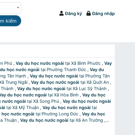
Đăng ký
Đăng nhập
ìm kiếm
hơn Phú
,
Vay du học nước ngoài
tại Xã Bình Phước
,
Vay
 du học nước ngoài
tại Phường Thanh Đức
,
Vay du
hường Tân Hạnh
,
Vay du học nước ngoài
tại Phường Tân
tại Xã Trung Ngãi
,
Vay du học nước ngoài
tại Xã Quới An
,
ếu Thành
,
Vay du học nước ngoài
tại Xã Lục Sỹ Thành
,
Vay du học nước ngoài
tại Xã Hòa Bình
,
Vay du học
c nước ngoài
tại Xã Song Phú
,
Vay du học nước ngoài
oài
tại Xã Mỹ Thuận
,
Vay du học nước ngoài
tại
 học nước ngoài
tại Phường Long Đức
,
Vay du học
Hòa Thuận
,
Vay du học nước ngoài
tại Xã An Trường
,
g
,
Vay du học nước ngoài
tại Xã Bình Phú
,
Vay du học
u học nước ngoài
tại Xã Hòa Minh
,
Vay du học nước