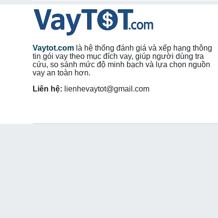
ngoài
tại Xã Long Hòa
,
Vay du học nước ngoài
tại 
tại Xã Tam Ngãi
,
Vay du học nước ngoài
tại Xã Tân H
Ngãi
,
Vay du học nước ngoài
tại Xã Mỹ Long
,
Vay du 
Vay du học nước ngoài
tại Xã Hiệp Mỹ
,
Vay du học nư
du học nước ngoài
tại Xã Trà Cú
,
Vay du học nước ng
Vaytot.com
là hệ thống đánh giá và xếp hạng thông
tin gói vay theo mục đích vay, giúp người dùng tra
nước ngoài
tại Phường Trường Long Hòa
,
Vay du học
cứu, so sánh mức độ minh bạch và lựa chọn nguồn
du học nước ngoài
tại Xã Long Vĩnh
,
Vay du học nước
vay an toàn hơn.
nước ngoài
tại Phường Phú Khương
,
Vay du học nước
Vay du học nước ngoài
tại Xã Phú Túc
,
Vay du học nư
Liên hệ:
lienhevaytot@gmail.com
nước ngoài
tại Xã Phú Phụng
,
Vay du học nước ngoài
học nước ngoài
tại Xã Phước Mỹ Trung
,
Vay du học n
,
Vay du học nước ngoài
tại Xã Mỏ Cày
,
Vay du học n
học nước ngoài
tại Xã Đại Điền
,
Vay du học nước ngoà
ngoài
tại Xã Thạnh Hải
,
Vay du học nước ngoài
tại
ngoài
tại Xã Ba Tri
,
Vay du học nước ngoài
tại Xã Tâ
ngoài
tại Xã An Hiệp
,
Vay du học nước ngoài
tại X
tại Xã Phước Long
,
Vay du học nước ngoài
tại Xã L
Xã Thới Thuận
,
Vay du học nước ngoài
tại Xã Thạnh
Lộc Thuận
,
Vay du học nước ngoài
tại Xã Châu Hưng