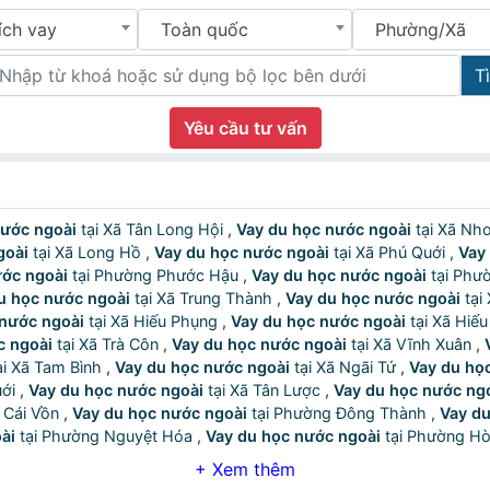
ích vay
Toàn quốc
Phường/Xã
T
Yêu cầu tư vấn
nước ngoài
tại Xã Tân Long Hội
,
Vay du học nước ngoài
tại Xã N
goài
tại Xã Long Hồ
,
Vay du học nước ngoài
tại Xã Phú Quới
,
Vay
ước ngoài
tại Phường Phước Hậu
,
Vay du học nước ngoài
tại P
u học nước ngoài
tại Xã Trung Thành
,
Vay du học nước ngoài
 nước ngoài
tại Xã Hiếu Phụng
,
Vay du học nước ngoài
tại Xã Hi
c ngoài
tại Xã Trà Côn
,
Vay du học nước ngoài
tại Xã Vĩnh Xuân
,
tại Xã Tam Bình
,
Vay du học nước ngoài
tại Xã Ngãi Tứ
,
Vay du họ
Quới
,
Vay du học nước ngoài
tại Xã Tân Lược
,
Vay du học nước ng
ng Cái Vồn
,
Vay du học nước ngoài
tại Phường Đông Thành
,
Vay du
ài
tại Phường Nguyệt Hóa
,
Vay du học nước ngoài
tại Phường 
c ngoài
tại Xã Càng Long
,
Vay du học nước ngoài
tại Xã Nhị Lon
tại Xã Châu Thành
,
Vay du học nước ngoài
tại Xã Hưng Mỹ
,
Vay d