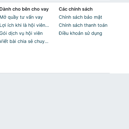
nước ngoài
tại Xã An Phú Tân
,
Vay du học nước ngoài
Dành cho bên cho vay
Các chính sách
ài
tại Xã Tiểu Cần
,
Vay du học nước ngoài
tại Xã Tập
 Cầu Ngang
,
Vay du học nước ngoài
tại Xã Nhị Trường
,
Mở quầy tư vấn vay
Chính sách bảo mật
Đại An
,
Vay du học nước ngoài
tại Xã Hàm Giang
,
Vay
Lợi ích khi là hội viên
Chính sách thanh toán
du học nước ngoài
tại Phường Duyên Hải
,
Vay du học
Vaytot
Gói dịch vụ hội viên
Điều khoản sử dụng
g Thành
,
Vay du học nước ngoài
tại Xã Đông Hải
,
Vay
Vay du học nước ngoài
tại Phường An Hội
,
Vay du học
Viết bài chia sẻ chuyên
Sơn Đông
,
Vay du học nước ngoài
tại Phường Phú Tân
,
môn
ủy
,
Vay du học nước ngoài
tại Xã Tân Phú
,
Vay du học
du học nước ngoài
tại Xã Hưng Khánh Trung
,
Vay du
 Nhuận Phú Tân
,
Vay du học nước ngoài
tại Xã Đồng Khởi
nh
,
Vay du học nước ngoài
tại Xã Hương Mỹ
,
Vay du
 du học nước ngoài
tại Xã An Qui
,
Vay du học nước
c nước ngoài
tại Xã Bảo Thạnh
,
Vay du học nước
ước ngoài
tại Xã An Ngãi Trung
,
Vay du học nước
ọc nước ngoài
tại Xã Tân Hào
,
Vay du học nước ngoài
c ngoài
tại Xã Lương Hòa
,
Vay du học nước ngoài
tại
goài
tại Xã Thạnh Trị
,
Vay du học nước ngoài
tại Xã