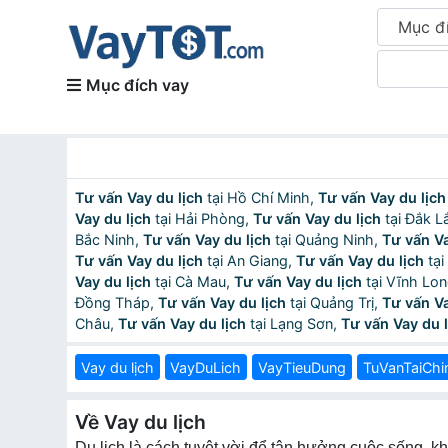
Mục đ
Mục đích vay
Tư vấn Vay du lịch
tại Hồ Chí Minh,
Tư vấn Vay du lịch
Vay du lịch
tại Hải Phòng,
Tư vấn Vay du lịch
tại Đắk L
Bắc Ninh,
Tư vấn Vay du lịch
tại Quảng Ninh,
Tư vấn Va
Tư vấn Vay du lịch
tại An Giang,
Tư vấn Vay du lịch
tại
Vay du lịch
tại Cà Mau,
Tư vấn Vay du lịch
tại Vĩnh Lo
Đồng Tháp,
Tư vấn Vay du lịch
tại Quảng Trị,
Tư vấn Va
Châu,
Tư vấn Vay du lịch
tại Lạng Sơn,
Tư vấn Vay du l
Vay du lịch
VayDuLich
VayTieuDung
TuVanTaiChi
Về Vay du lịch
Du lịch là cách tuyệt vời để tận hưởng cuộc sống, k