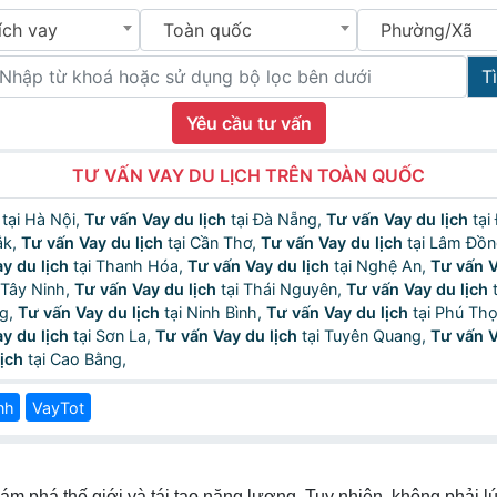
ích vay
Toàn quốc
Phường/Xã
T
Yêu cầu tư vấn
TƯ VẤN VAY DU LỊCH TRÊN TOÀN QUỐC
tại Hà Nội,
Tư vấn Vay du lịch
tại Đà Nẵng,
Tư vấn Vay du lịch
tại
ắk,
Tư vấn Vay du lịch
tại Cần Thơ,
Tư vấn Vay du lịch
tại Lâm Đồ
y du lịch
tại Thanh Hóa,
Tư vấn Vay du lịch
tại Nghệ An,
Tư vấn V
 Tây Ninh,
Tư vấn Vay du lịch
tại Thái Nguyên,
Tư vấn Vay du lịch
t
ng,
Tư vấn Vay du lịch
tại Ninh Bình,
Tư vấn Vay du lịch
tại Phú Th
y du lịch
tại Sơn La,
Tư vấn Vay du lịch
tại Tuyên Quang,
Tư vấn V
ịch
tại Cao Bằng,
nh
VayTot
hám phá thế giới và tái tạo năng lượng. Tuy nhiên, không phải l