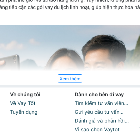
àng tiếp cận các gói vay du lịch linh hoạt, giúp hiện thực hóa h
Xem thêm
Về chúng tôi
Dành cho bên đi vay
Về Vay Tốt
Tìm kiếm tư vấn viên
Tuyển dụng
phù hợp
Gửi yêu cầu tư vấn
miễn phí
Đánh giá và phản hồi
sau khi sử dụng dịch
Vì sao chọn Vaytot
vụ