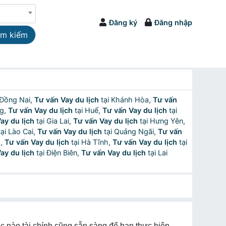
Đăng ký
Đăng nhập
ìm kiếm
 Đồng Nai,
Tư vấn Vay du lịch
tại Khánh Hòa,
Tư vấn
ng,
Tư vấn Vay du lịch
tại Huế,
Tư vấn Vay du lịch
tại
ay du lịch
tại Gia Lai,
Tư vấn Vay du lịch
tại Hưng Yên,
ại Lào Cai,
Tư vấn Vay du lịch
tại Quảng Ngãi,
Tư vấn
ọ,
Tư vấn Vay du lịch
tại Hà Tĩnh,
Tư vấn Vay du lịch
tại
ay du lịch
tại Điện Biên,
Tư vấn Vay du lịch
tại Lai
úc nào tài chính cũng sẵn sàng để bạn thực hiện