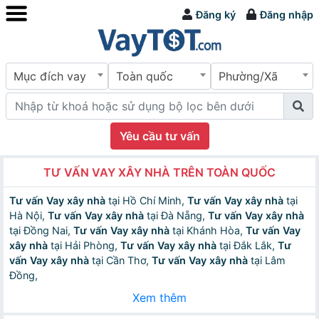
Đăng ký
Đăng nhập
Mục đích vay
Toàn quốc
Phường/Xã
Yêu cầu tư vấn
TƯ VẤN VAY XÂY NHÀ TRÊN TOÀN QUỐC
Tư vấn Vay xây nhà
tại Hồ Chí Minh,
Tư vấn Vay xây nhà
tại
Hà Nội,
Tư vấn Vay xây nhà
tại Đà Nẵng,
Tư vấn Vay xây nhà
tại Đồng Nai,
Tư vấn Vay xây nhà
tại Khánh Hòa,
Tư vấn Vay
xây nhà
tại Hải Phòng,
Tư vấn Vay xây nhà
tại Đắk Lắk,
Tư
vấn Vay xây nhà
tại Cần Thơ,
Tư vấn Vay xây nhà
tại Lâm
Đồng,
Xem thêm