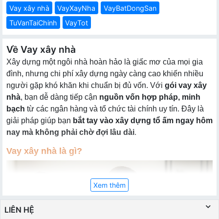
Vay xây nhà
VayXayNha
VayBatDongSan
TuVanTaiChinh
VayTot
Về Vay xây nhà
Xây dựng một ngôi nhà hoàn hảo là giấc mơ của mọi gia
đình, nhưng chi phí xây dựng ngày càng cao khiến nhiều
người gặp khó khăn khi chuẩn bị đủ vốn. Với
gói vay xây
nhà
, bạn dễ dàng tiếp cận
nguồn vốn hợp pháp, minh
bạch
từ các ngân hàng và tổ chức tài chính uy tín. Đây là
giải pháp giúp bạn
bắt tay vào xây dựng tổ ấm ngay hôm
nay mà không phải chờ đợi lâu dài
.
Vay xây nhà là gì?
Xem thêm
LIÊN HỆ