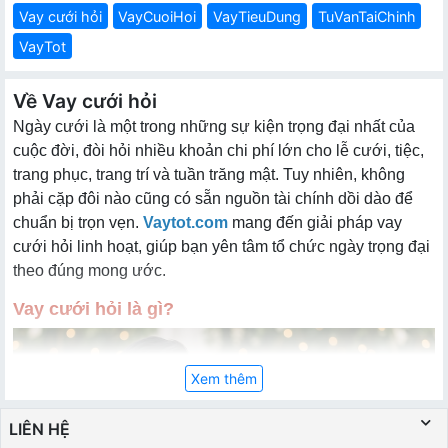
Vay cưới hỏi
VayCuoiHoi
VayTieuDung
TuVanTaiChinh
VayTot
Về Vay cưới hỏi
Ngày cưới là một trong những sự kiện trọng đại nhất của
cuộc đời, đòi hỏi nhiều khoản chi phí lớn cho lễ cưới, tiệc,
trang phục, trang trí và tuần trăng mật. Tuy nhiên, không
phải cặp đôi nào cũng có sẵn nguồn tài chính dồi dào để
chuẩn bị trọn vẹn.
Vaytot.com
mang đến giải pháp vay
cưới hỏi linh hoạt, giúp bạn yên tâm tổ chức ngày trọng đại
theo đúng mong ước.
Vay cưới hỏi là gì?
Xem thêm
LIÊN HỆ