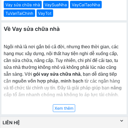
Vay sửa chữa nhà
VaySuaNha
VayCaiTaoNha
TuVanTaiChinh
VayTot
Về Vay sửa chữa nhà
Ngôi nhà là nơi gắn bó cả đời, nhưng theo thời gian, các
hạng mục xây dựng, nội thất hay tiện nghi dễ xuống cấp,
cần sửa chữa, nâng cấp. Tuy nhiên, chi phí để cải tạo, tu
sửa nhà thường không nhỏ và không phải lúc nào cũng
sẵn sàng. Với
gói vay sửa chữa nhà
, bạn dễ dàng tiếp
cận
nguồn vốn hợp pháp, minh bạch
từ các ngân hàng
và tổ chức tài chính uy tín. Đây là giải pháp giúp bạn
nâng
cấp tổ ấm nhanh chóng mà không lo áp lực tài chính
.
Vay sửa chữa nhà là gì?
Xem thêm
LIÊN HỆ