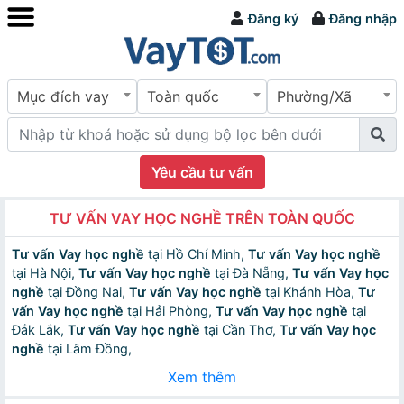
Đăng ký
Đăng nhập
Mục đích vay
Toàn quốc
Phường/Xã
Yêu cầu tư vấn
TƯ VẤN VAY HỌC NGHỀ TRÊN TOÀN QUỐC
Tư vấn Vay học nghề
tại Hồ Chí Minh,
Tư vấn Vay học nghề
tại Hà Nội,
Tư vấn Vay học nghề
tại Đà Nẵng,
Tư vấn Vay học
nghề
tại Đồng Nai,
Tư vấn Vay học nghề
tại Khánh Hòa,
Tư
vấn Vay học nghề
tại Hải Phòng,
Tư vấn Vay học nghề
tại
Đắk Lắk,
Tư vấn Vay học nghề
tại Cần Thơ,
Tư vấn Vay học
nghề
tại Lâm Đồng,
Xem thêm