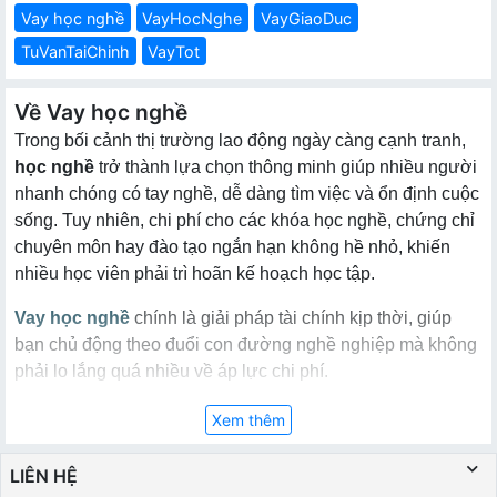
Vay học nghề
VayHocNghe
VayGiaoDuc
TuVanTaiChinh
VayTot
Về Vay học nghề
Trong bối cảnh thị trường lao động ngày càng cạnh tranh,
học nghề
trở thành lựa chọn thông minh giúp nhiều người
nhanh chóng có tay nghề, dễ dàng tìm việc và ổn định cuộc
sống. Tuy nhiên, chi phí cho các khóa học nghề, chứng chỉ
chuyên môn hay đào tạo ngắn hạn không hề nhỏ, khiến
nhiều học viên phải trì hoãn kế hoạch học tập.
Vay học nghề
chính là giải pháp tài chính kịp thời, giúp
bạn chủ động theo đuổi con đường nghề nghiệp mà không
phải lo lắng quá nhiều về áp lực chi phí.
Vay học nghề là gì?
Xem thêm
LIÊN HỆ