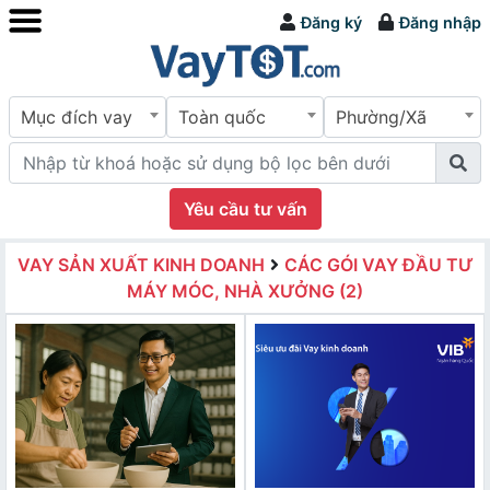
Đăng ký
Đăng nhập
Mục đích vay
Toàn quốc
Phường/Xã
Yêu cầu tư vấn
VAY SẢN XUẤT KINH DOANH
CÁC GÓI VAY ĐẦU TƯ
MÁY MÓC, NHÀ XƯỞNG (2)