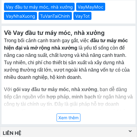
Vay đầu tư máy móc, nhà xưởng
VayMayMoc
VayNhaXuong
TuVanTaiChinh
VayTot
Về Vay đầu tư máy móc, nhà xưởng
Trong bối cảnh cạnh tranh gay gắt, việc
đầu tư máy móc
hiện đại và mở rộng nhà xưởng
là yếu tố sống còn để
nâng cao năng suất, chất lượng và khả năng cạnh tranh.
Tuy nhiên, chi phí cho thiết bị sản xuất và xây dựng nhà
xưởng thường rất lớn, vượt ngoài khả năng vốn tự có của
nhiều doanh nghiệp, hộ kinh doanh.
Với
gói vay đầu tư máy móc, nhà xưởng
, bạn dễ dàng
tiếp cận nguồn vốn
hợp pháp, minh bạch
từ ngân hàng và
công ty tài chính uy tín. Đây là giải pháp hỗ trợ doanh
nghiệp
đầu tư mở rộng quy mô nhanh chóng mà không
Xem thêm
phải lo gánh nặng vốn ban đầu
.
Vay đầu tư máy móc, nhà xưởng là gì?
LIÊN HỆ