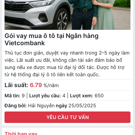
Gói vay mua ô tô tại Ngân hàng
Vietcombank
Thủ tục đơn giản, duyệt vay nhanh trong 2–5 ngày làm
việc. Lãi suất ưu đãi, không cần tài sản đảm bảo bổ
sung nếu xe được mua từ đại lý đối tác. Được hỗ trợ
từ hệ thống đại lý ô tô liên kết toàn quốc.
Lãi suất:
6.79
%/năm
Mã tin:
9 |
Lượt yêu cầu:
4 |
Lượt xem:
650
Đăng bởi:
Hải Nguyễn
ngày
25/05/2025
YÊU CẦU TƯ VẤN
Thời hạn vay