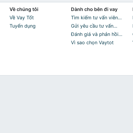
c, nhà xưởng
tại Xã Bế Văn Đàn
,
Vay đầu tư máy móc, nhà xưởng
Về chúng tôi
Dành cho bên đi vay
ại Xã Hạnh Phúc
,
Vay đầu tư máy móc, nhà xưởng
tại Xã Quang Hán
đầu tư máy móc, nhà xưởng
tại Xã Đoài Dương
,
Vay đầu tư máy 
Về Vay Tốt
Tìm kiếm tư vấn viên
c, nhà xưởng
tại Xã Đình Phong
,
Vay đầu tư máy móc, nhà xưởn
Tuyển dụng
phù hợp
Gửi yêu cầu tư vấn
 Vinh Quý
,
Vay đầu tư máy móc, nhà xưởng
tại Xã Quang Long
,
miễn phí
Đánh giá và phản hồi
sau khi sử dụng dịch
Vì sao chọn Vaytot
vụ