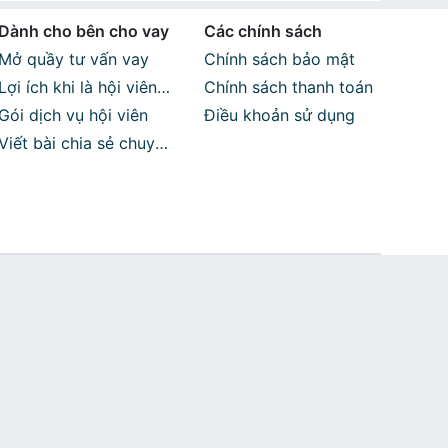
ường Trần Hưng Đạo
,
Vay đầu tư máy móc, nhà xưởng
tại
Dành cho bên cho vay
Các chính sách
y
,
Vay đầu tư máy móc, nhà xưởng
tại Xã Đông Thụy
 tư máy móc, nhà xưởng
tại Xã Nam Thụy Anh
,
Vay
Mở quầy tư vấn vay
Chính sách bảo mật
óc, nhà xưởng
tại Xã Đông Thái Ninh
,
Vay đầu tư máy
Lợi ích khi là hội viên
Chính sách thanh toán
 xưởng
tại Xã Tây Thụy Anh
,
Vay đầu tư máy móc, nhà
Vaytot
Gói dịch vụ hội viên
Điều khoản sử dụng
 Quốc
,
Vay đầu tư máy móc, nhà xưởng
tại Xã Đồng
đầu tư máy móc, nhà xưởng
tại Xã Hưng Phú
,
Vay đầu
Viết bài chia sẻ chuyên
 nhà xưởng
tại Xã Minh Thọ
,
Vay đầu tư máy móc, nhà
môn
Ngọc Lâm
,
Vay đầu tư máy móc, nhà xưởng
tại Xã Đồng
móc, nhà xưởng
tại Xã Tân Tiến
,
Vay đầu tư máy móc,
ê Quý Đôn
,
Vay đầu tư máy móc, nhà xưởng
tại Xã Hồng
áy móc, nhà xưởng
tại Xã Ngự Thiên
,
Vay đầu tư máy
g
tại Xã Bắc Tiên Hưng
,
Vay đầu tư máy móc, nhà
ng
tại Xã Bắc Đông Quan
,
Vay đầu tư máy móc, nhà
ại Xã Nam Tiên Hưng
,
Vay đầu tư máy móc, nhà xưởng
tại
ầu tư máy móc, nhà xưởng
tại Xã Quang Lịch
,
Vay đầu
xưởng
tại Xã Bình Định
,
Vay đầu tư máy móc, nhà
rà Giang
,
Vay đầu tư máy móc, nhà xưởng
tại Xã Vũ Thư
c, nhà xưởng
tại Xã Thư Vũ
,
Vay đầu tư máy móc, nhà
n
,
Vay đầu tư máy móc, nhà xưởng
tại Xã Yên Xuân
,
áy móc, nhà xưởng
tại Xã Vĩnh Tường
,
Vay đầu tư máy