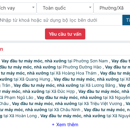
ích vay
Toàn quốc
Phường/Xã
T
Yêu cầu tư vấn
ên
,
Vay đầu tư máy móc, nhà xưởng
tại Phường Sơn Nam
,
Vay đầu 
đầu tư máy móc, nhà xưởng
tại Phường Đường Hào
,
Vay đầu tư 
 tư máy móc, nhà xưởng
tại Xã Hoàng Hoa Thám
,
Vay đầu tư má
 xưởng
tại Xã Quang Hưng
,
Vay đầu tư máy móc, nhà xưởng
tạ
ng Trân
,
Vay đầu tư máy móc, nhà xưởng
tại Xã Lương Bằng
,
Vay đ
ư máy móc, nhà xưởng
tại Xã Đức Hợp
,
Vay đầu tư máy móc, nhà
tại Xã Phạm Ngũ Lão
,
Vay đầu tư máy móc, nhà xưởng
tại Xã Nguyễ
i Châu
,
Vay đầu tư máy móc, nhà xưởng
tại Xã Triệu Việt Vương
,
V
tư máy móc, nhà xưởng
tại Xã Châu Ninh
,
Vay đầu tư máy móc, 
ng
tại Xã Hoàn Long
,
Vay đầu tư máy móc, nhà xưởng
tại Xã Ng
 Lạc Đạo
,
Vay đầu tư máy móc, nhà xưởng
tại Xã Đại Đồng
,
Vay đầ
máy móc, nhà xưởng
tại Xã Văn Giang
,
Vay đầu tư máy móc, nhà 