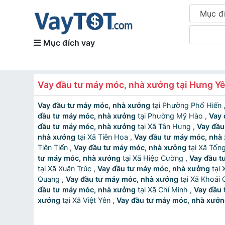
Mục đ
Mục đích vay
Vay đầu tư máy móc, nhà xưởng tại Hưng Y
Vay đầu tư máy móc, nhà xưởng
tại Phường Phố Hiến
đầu tư máy móc, nhà xưởng
tại Phường Mỹ Hào
,
Vay 
đầu tư máy móc, nhà xưởng
tại Xã Tân Hưng
,
Vay đầu
nhà xưởng
tại Xã Tiên Hoa
,
Vay đầu tư máy móc, nhà
Tiên Tiến
,
Vay đầu tư máy móc, nhà xưởng
tại Xã Tố
tư máy móc, nhà xưởng
tại Xã Hiệp Cường
,
Vay đầu t
tại Xã Xuân Trúc
,
Vay đầu tư máy móc, nhà xưởng
Quang
,
Vay đầu tư máy móc, nhà xưởng
tại Xã Khoá
đầu tư máy móc, nhà xưởng
tại Xã Chí Minh
,
Vay đầu 
xưởng
tại Xã Việt Yên
,
Vay đầu tư máy móc, nhà xưở
Như Quỳnh
,
Vay đầu tư máy móc, nhà xưởng
tại Xã
máy móc, nhà xưởng
tại Xã Phụng Công
,
Vay đầu tư 