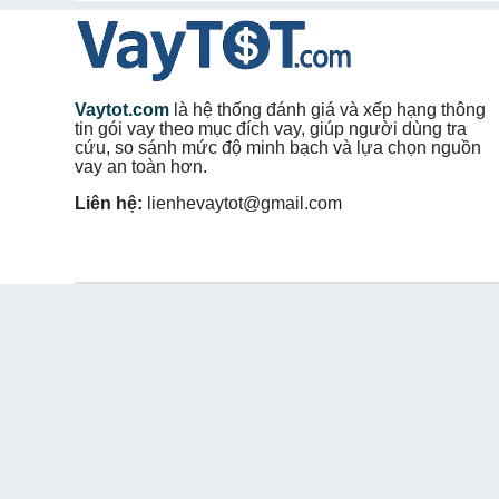
Vay mục đích khác
tại Xã Hòa Bình
,
Vay mục đích khá
Vĩnh Phước
,
Vay mục đích khác
tại Xã Phong Hiệp
,
V
đích khác
tại Xã Châu Thới
,
Vaytot.com
là hệ thống đánh giá và xếp hạng thông
tin gói vay theo mục đích vay, giúp người dùng tra
cứu, so sánh mức độ minh bạch và lựa chọn nguồn
vay an toàn hơn.
Liên hệ:
lienhevaytot@gmail.com