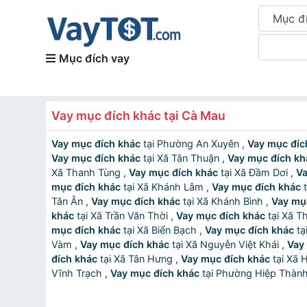
Mục đ
Mục đích vay
Vay mục đích khác tại Cà Mau
Vay mục đích khác
tại Phường An Xuyên
,
Vay mục đíc
Vay mục đích khác
tại Xã Tân Thuận
,
Vay mục đích kh
Xã Thanh Tùng
,
Vay mục đích khác
tại Xã Đầm Dơi
,
Va
mục đích khác
tại Xã Khánh Lâm
,
Vay mục đích khác
Tân Ân
,
Vay mục đích khác
tại Xã Khánh Bình
,
Vay mụ
khác
tại Xã Trần Văn Thời
,
Vay mục đích khác
tại Xã
mục đích khác
tại Xã Biển Bạch
,
Vay mục đích khác
Vàm
,
Vay mục đích khác
tại Xã Nguyễn Việt Khái
,
Vay
đích khác
tại Xã Tân Hưng
,
Vay mục đích khác
tại 
Vĩnh Trạch
,
Vay mục đích khác
tại Phường Hiệp Thàn
Thạnh
,
Vay mục đích khác
tại Xã Hồng Dân
,
Vay mục 
khác
tại Xã Gành Hào
,
Vay mục đích khác
tại Xã Địn