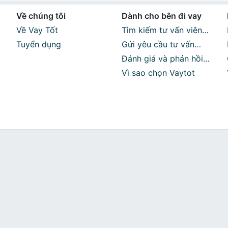
c
tại Xã Vĩnh Mỹ
,
Vay mục đích khác
tại Xã Vĩnh Hậu
,
Vay mục đí
Về chúng tôi
Dành cho bên đi vay
ay mục đích khác
tại Xã Vĩnh Thanh
,
Vay mục đích khác
tại Xã 
Về Vay Tốt
Tìm kiếm tư vấn viên
Tuyển dụng
phù hợp
Gửi yêu cầu tư vấn
miễn phí
Đánh giá và phản hồi
sau khi sử dụng dịch
Vì sao chọn Vaytot
vụ