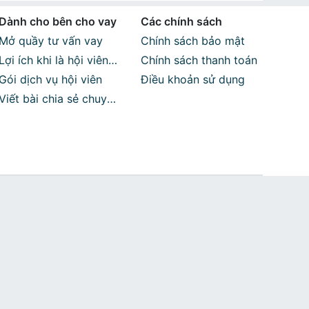
tại Phường Nam Đồng
,
Vay mục đích khác
tại Phường
Dành cho bên cho vay
Các chính sách
i Phường Ái Quốc
,
Vay mục đích khác
tại Phường Chu
ại Phường Nguyễn Trãi
,
Vay mục đích khác
tại Phường
Mở quầy tư vấn vay
Chính sách bảo mật
hác
tại Phường Nguyễn Đại Năng
,
Vay mục đích khác
Lợi ích khi là hội viên
Chính sách thanh toán
c đích khác
tại Phường Nhị Chiểu
,
Vay mục đích khác
Vaytot
Gói dịch vụ hội viên
Điều khoản sử dụng
ã Hợp Tiến
,
Vay mục đích khác
tại Xã Trần Phú
,
Vay mục
ại Xã Hà Bắc
,
Vay mục đích khác
tại Xã Hà Nam
,
Vay
Viết bài chia sẻ chuyên
 khác
tại Xã Mao Điền
,
Vay mục đích khác
tại Xã Cẩm
môn
 mục đích khác
tại Xã Thượng Hồng
,
Vay mục đích
 Trường Tân
,
Vay mục đích khác
tại Xã Tứ Kỳ
,
Vay mục
i Xã Lạc Phượng
,
Vay mục đích khác
tại Xã Nguyên Giáp
,
mục đích khác
tại Xã Tân An
,
Vay mục đích khác
tại Xã
 Xã Hải Hưng
,
Vay mục đích khác
tại Xã Nguyễn Lương
ê
,
Vay mục đích khác
tại Xã An Thành
,
Vay mục đích