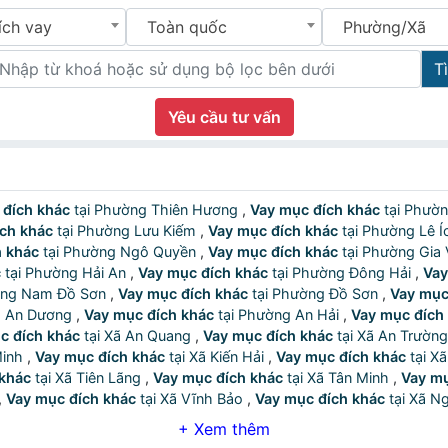
ích vay
Toàn quốc
Phường/Xã
T
Yêu cầu tư vấn
 đích khác
tại Phường Thiên Hương
,
Vay mục đích khác
tại Ph
ch khác
tại Phường Lưu Kiếm
,
Vay mục đích khác
tại Phường Lê
h khác
tại Phường Ngô Quyền
,
Vay mục đích khác
tại Phường Gia
c
tại Phường Hải An
,
Vay mục đích khác
tại Phường Đông Hải
,
Vay
hường Nam Đồ Sơn
,
Vay mục đích khác
tại Phường Đồ Sơn
,
Vay mục
ờng An Dương
,
Vay mục đích khác
tại Phường An Hải
,
Vay mục đích
c đích khác
tại Xã An Quang
,
Vay mục đích khác
tại Xã An Trườn
 Minh
,
Vay mục đích khác
tại Xã Kiến Hải
,
Vay mục đích khác
tại
 khác
tại Xã Tiên Lãng
,
Vay mục đích khác
tại Xã Tân Minh
,
Vay mụ
,
Vay mục đích khác
tại Xã Vĩnh Bảo
,
Vay mục đích khác
tại Xã
c
tại Xã Vĩnh Hòa
,
Vay mục đích khác
tại Xã Vĩnh Thịnh
,
Vay mục 
mục đích khác
tại Đặc khu Bạch Long Vĩ
,
Vay mục đích khác
t