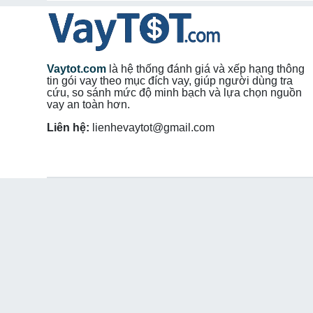
Thanh Nghị
,
Vay mục đích khác
tại Phường Việt Hòa
,
Tân Hưng
,
Vay mục đích khác
tại Phường Thạch Khôi
Văn An
,
Vay mục đích khác
tại Phường Chí Linh
,
Vay 
Trần Nhân Tông
,
Vay mục đích khác
tại Phường Lê Đ
tại Phường Trần Liễu
,
Vay mục đích khác
tại Phường
Vaytot.com
là hệ thống đánh giá và xếp hạng thông
tin gói vay theo mục đích vay, giúp người dùng tra
tại Xã Nam An Phụ
,
Vay mục đích khác
tại Xã Nam S
cứu, so sánh mức độ minh bạch và lựa chọn nguồn
đích khác
tại Xã An Phú
,
Vay mục đích khác
tại Xã 
vay an toàn hơn.
mục đích khác
tại Xã Hà Đông
,
Vay mục đích khác
Giàng
,
Vay mục đích khác
tại Xã Kẻ Sặt
,
Vay mục đích
Liên hệ:
lienhevaytot@gmail.com
khác
tại Xã Gia Lộc
,
Vay mục đích khác
tại Xã Yết Kiê
đích khác
tại Xã Tân Kỳ
,
Vay mục đích khác
tại Xã Đạ
Vay mục đích khác
tại Xã Ninh Giang
,
Vay mục đích k
Hồng Châu
,
Vay mục đích khác
tại Xã Thanh Miện
,
Va
Bằng
,
Vay mục đích khác
tại Xã Nam Thanh Miện
,
Vay
khác
tại Xã Kim Thành
,