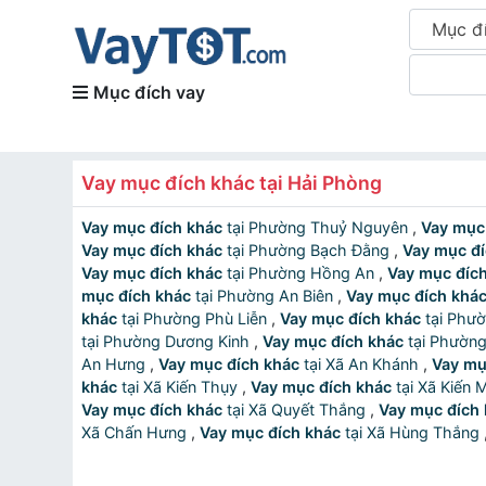
Mục đ
Mục đích vay
Vay mục đích khác tại Hải Phòng
Vay mục đích khác
tại Phường Thuỷ Nguyên
,
Vay mục
Vay mục đích khác
tại Phường Bạch Đằng
,
Vay mục đí
Vay mục đích khác
tại Phường Hồng An
,
Vay mục đíc
mục đích khác
tại Phường An Biên
,
Vay mục đích khá
khác
tại Phường Phù Liễn
,
Vay mục đích khác
tại P
tại Phường Dương Kinh
,
Vay mục đích khác
tại Phư
An Hưng
,
Vay mục đích khác
tại Xã An Khánh
,
Vay mụ
khác
tại Xã Kiến Thụy
,
Vay mục đích khác
tại Xã Kiến
Vay mục đích khác
tại Xã Quyết Thắng
,
Vay mục đích
Xã Chấn Hưng
,
Vay mục đích khác
tại Xã Hùng Thắng
Vay mục đích khác
tại Xã Vĩnh Hải
,
Vay mục đích khá
Việt Khê
,
Vay mục đích khác
tại Đặc khu Cát Hải
,
Vay 