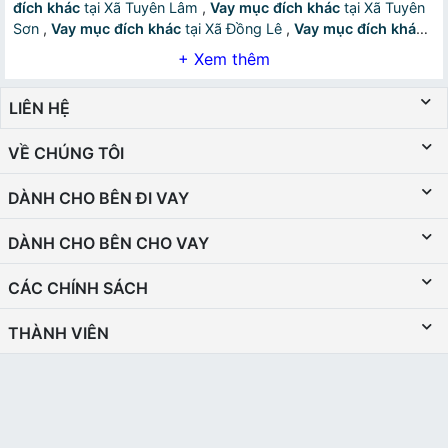
đích khác
tại Xã Tuyên Lâm
,
Vay mục đích khác
tại Xã Tuyên
Sơn
,
Vay mục đích khác
tại Xã Đồng Lê
,
Vay mục đích khác
tại Xã Tuyên Phú
,
Vay mục đích khác
tại Xã Tuyên Bình
,
Vay
mục đích khác
tại Xã Tuyên Hóa
,
Vay mục đích khác
tại Xã
Tân Gianh
,
Vay mục đích khác
tại Xã Trung Thuần
,
Vay mục
LIÊN HỆ
đích khác
tại Xã Quảng Trạch
,
Vay mục đích khác
tại Xã Hòa
Trạch
,
Vay mục đích khác
tại Xã Phú Trạch
,
Vay mục đích
VỀ CHÚNG TÔI
khác
tại Xã Thượng Trạch
,
Vay mục đích khác
tại Xã Phong
Nha
,
Vay mục đích khác
tại Xã Bắc Trạch
,
Vay mục đích
DÀNH CHO BÊN ĐI VAY
khác
tại Xã Đông Trạch
,
Vay mục đích khác
tại Xã Hoàn Lão
,
Vay mục đích khác
tại Xã Bố Trạch
,
Vay mục đích khác
tại Xã
Nam Trạch
,
Vay mục đích khác
tại Xã Quảng Ninh
,
Vay mục
DÀNH CHO BÊN CHO VAY
đích khác
tại Xã Ninh Châu
,
Vay mục đích khác
tại Xã Trường
Ninh
,
Vay mục đích khác
tại Xã Trường Sơn
,
Vay mục đích
CÁC CHÍNH SÁCH
khác
tại Xã Lệ Thủy
,
Vay mục đích khác
tại Xã Cam Hồng
,
Vay mục đích khác
tại Xã Sen Ngư
,
Vay mục đích khác
tại Xã
THÀNH VIÊN
Tân Mỹ
,
Vay mục đích khác
tại Xã Trường Phú
,
Vay mục đích
khác
tại Xã Lệ Ninh
,
Vay mục đích khác
tại Xã Kim Ngân
,
Vay
mục đích khác
tại Phường Đông Hà
,
Vay mục đích khác
tại
Phường Nam Đông Hà
,
Vay mục đích khác
tại Phường Quảng
Trị
,
Vay mục đích khác
tại Xã Vĩnh Linh
,
Vay mục đích khác