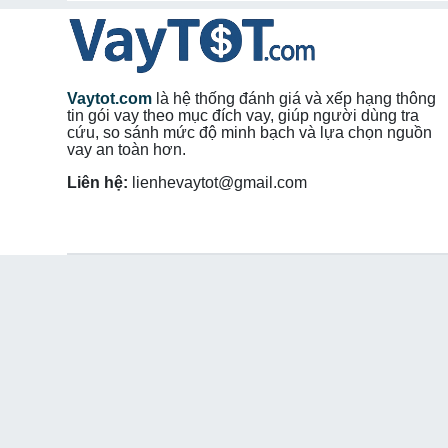
mục đích khác
tại Xã Vĩnh Công
,
Vay mục đích khác
khác
tại Phường Tân Ninh
,
Vay mục đích khác
tại P
tại Phường Hoà Thành
,
Vay mục đích khác
tại Phườ
Phường Gò Dầu
,
Vay mục đích khác
tại Phường Gia L
Vay mục đích khác
tại Xã Phước Thạnh
,
Vay mục đích
Vaytot.com
là hệ thống đánh giá và xếp hạng thông
tin gói vay theo mục đích vay, giúp người dùng tra
Xã Dương Minh Châu
,
Vay mục đích khác
tại Xã Tân
cứu, so sánh mức độ minh bạch và lựa chọn nguồn
đích khác
tại Xã Tân Thành
,
Vay mục đích khác
tại 
vay an toàn hơn.
Vay mục đích khác
tại Xã Trà Vong
,
Vay mục đích khá
Châu Thành
,
Vay mục đích khác
tại Xã Hảo Đước
,
Vay
Liên hệ:
lienhevaytot@gmail.com