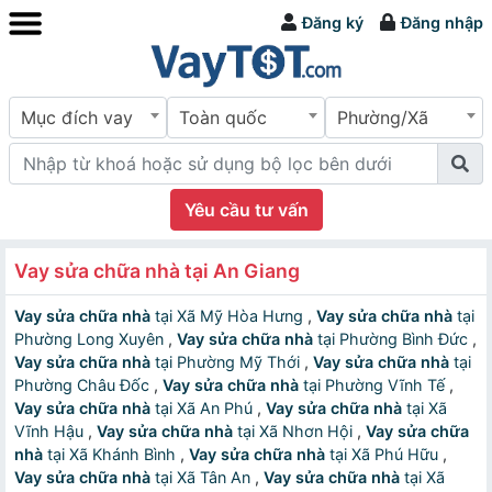
Đăng ký
Đăng nhập
Mục đích vay
Toàn quốc
Phường/Xã
Yêu cầu tư vấn
Vay sửa chữa nhà tại An Giang
Vay sửa chữa nhà
tại Xã Mỹ Hòa Hưng
,
Vay sửa chữa nhà
tại
Phường Long Xuyên
,
Vay sửa chữa nhà
tại Phường Bình Đức
,
Vay sửa chữa nhà
tại Phường Mỹ Thới
,
Vay sửa chữa nhà
tại
Phường Châu Đốc
,
Vay sửa chữa nhà
tại Phường Vĩnh Tế
,
Vay sửa chữa nhà
tại Xã An Phú
,
Vay sửa chữa nhà
tại Xã
Vĩnh Hậu
,
Vay sửa chữa nhà
tại Xã Nhơn Hội
,
Vay sửa chữa
nhà
tại Xã Khánh Bình
,
Vay sửa chữa nhà
tại Xã Phú Hữu
,
Vay sửa chữa nhà
tại Xã Tân An
,
Vay sửa chữa nhà
tại Xã