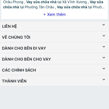
Châu Phong
,
Vay sửa chữa nhà
tại Xã Vĩnh Xương
,
Vay sửa
chữa nhà
tại Phường Tân Châu
,
Vay sửa chữa nhà
tại Phường
Long Phú
,
Vay sửa chữa nhà
tại Xã Phú Tân
,
Vay sửa chữa
nhà
tại Xã Phú An
,
Vay sửa chữa nhà
tại Xã Bình Thạnh Đông
,
Vay sửa chữa nhà
tại Xã Chợ Vàm
,
Vay sửa chữa nhà
tại Xã
LIÊN HỆ
Hòa Lạc
,
Vay sửa chữa nhà
tại Xã Phú Lâm
,
Vay sửa chữa
nhà
tại Xã Châu Phú
,
Vay sửa chữa nhà
tại Xã Mỹ Đức
,
Vay
VỀ CHÚNG TÔI
sửa chữa nhà
tại Xã Vĩnh Thạnh Trung
,
Vay sửa chữa nhà
tại
Xã Bình Mỹ
,
Vay sửa chữa nhà
tại Xã Thạnh Mỹ Tây
,
Vay sửa
DÀNH CHO BÊN ĐI VAY
chữa nhà
tại Xã An Cư
,
Vay sửa chữa nhà
tại Xã Núi Cấm
,
Vay sửa chữa nhà
tại Phường Tịnh Biên
,
Vay sửa chữa nhà
tại
Phường Thới Sơn
,
Vay sửa chữa nhà
tại Phường Chi Lăng
,
DÀNH CHO BÊN CHO VAY
Vay sửa chữa nhà
tại Xã Ba Chúc
,
Vay sửa chữa nhà
tại Xã Tri
Tôn
,
Vay sửa chữa nhà
tại Xã Ô Lâm
,
Vay sửa chữa nhà
tại
CÁC CHÍNH SÁCH
Xã Cô Tô
,
Vay sửa chữa nhà
tại Xã Vĩnh Gia
,
Vay sửa chữa
nhà
tại Xã An Châu
,
Vay sửa chữa nhà
tại Xã Bình Hòa
,
Vay
THÀNH VIÊN
sửa chữa nhà
tại Xã Cần Đăng
,
Vay sửa chữa nhà
tại Xã Vĩnh
Hanh
,
Vay sửa chữa nhà
tại Xã Vĩnh An
,
Vay sửa chữa nhà
tại Xã Chợ Mới
,
Vay sửa chữa nhà
tại Xã Cù Lao Giêng
,
Vay
sửa chữa nhà
tại Xã Hội An
,
Vay sửa chữa nhà
tại Xã Long
Điền
,
Vay sửa chữa nhà
tại Xã Nhơn Mỹ
,
Vay sửa chữa nhà