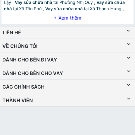
Lậy
,
Vay sửa chữa nhà
tại Phường Nhị Quý
,
Vay sửa chữa
nhà
tại Xã Tân Phú
,
Vay sửa chữa nhà
tại Xã Thanh Hưng
,
Vay sửa chữa nhà
tại Xã An Hữu
,
Vay sửa chữa nhà
tại Xã Mỹ
Lợi
,
Vay sửa chữa nhà
tại Xã Mỹ Đức Tây
,
Vay sửa chữa nhà
tại Xã Mỹ Thiện
,
Vay sửa chữa nhà
tại Xã Hậu Mỹ
,
Vay sửa
LIÊN HỆ
chữa nhà
tại Xã Hội Cư
,
Vay sửa chữa nhà
tại Xã Cái Bè
,
Vay
sửa chữa nhà
tại Xã Bình Phú
,
Vay sửa chữa nhà
tại Xã Hiệp
VỀ CHÚNG TÔI
Đức
,
Vay sửa chữa nhà
tại Xã Ngũ Hiệp
,
Vay sửa chữa nhà
tại Xã Long Tiên
,
Vay sửa chữa nhà
tại Xã Mỹ Thành
,
Vay
DÀNH CHO BÊN ĐI VAY
sửa chữa nhà
tại Xã Thạnh Phú
,
Vay sửa chữa nhà
tại Xã Tân
Phước 1
,
Vay sửa chữa nhà
tại Xã Tân Phước 2
,
Vay sửa
chữa nhà
tại Xã Tân Phước 3
,
Vay sửa chữa nhà
tại Xã Hưng
DÀNH CHO BÊN CHO VAY
Thạnh
,
Vay sửa chữa nhà
tại Xã Tân Hương
,
Vay sửa chữa
nhà
tại Xã Châu Thành
,
Vay sửa chữa nhà
tại Xã Long Hưng
,
CÁC CHÍNH SÁCH
Vay sửa chữa nhà
tại Xã Long Định
,
Vay sửa chữa nhà
tại Xã
Vĩnh Kim
,
Vay sửa chữa nhà
tại Xã Kim Sơn
,
Vay sửa chữa
THÀNH VIÊN
nhà
tại Xã Bình Trưng
,
Vay sửa chữa nhà
tại Xã Mỹ Tịnh An
,
Vay sửa chữa nhà
tại Xã Lương Hòa Lạc
,
Vay sửa chữa nhà
tại Xã Tân Thuận Bình
,
Vay sửa chữa nhà
tại Xã Chợ Gạo
,
Vay
sửa chữa nhà
tại Xã An Thạnh Thủy
,
Vay sửa chữa nhà
tại Xã
Bình Ninh
,
Vay sửa chữa nhà
tại Xã Vĩnh Bình
,
Vay sửa chữa