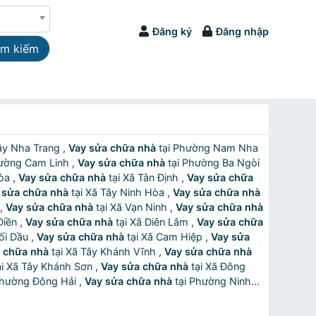
Đăng ký
Đăng nhập
ìm kiếm
 Tây Nha Trang
,
Vay sửa chữa nhà
tại Phường Nam Nha
 Phường Cam Linh
,
Vay sửa chữa nhà
tại Phường Ba Ngòi
Hòa
,
Vay sửa chữa nhà
tại Xã Tân Định
,
Vay sửa chữa
 sửa chữa nhà
tại Xã Tây Ninh Hòa
,
Vay sửa chữa nhà
,
Vay sửa chữa nhà
tại Xã Vạn Ninh
,
Vay sửa chữa nhà
n Điền
,
Vay sửa chữa nhà
tại Xã Diên Lâm
,
Vay sửa chữa
Suối Dầu
,
Vay sửa chữa nhà
tại Xã Cam Hiệp
,
Vay sửa
 chữa nhà
tại Xã Tây Khánh Vĩnh
,
Vay sửa chữa nhà
tại Xã Tây Khánh Sơn
,
Vay sửa chữa nhà
tại Xã Đông
ại Phường Đông Hải
,
Vay sửa chữa nhà
tại Phường Ninh
c
,
Vay sửa chữa nhà
tại Xã Phước Hữu
,
Vay sửa chữa
ã Phước Hà
,
Vay sửa chữa nhà
tại Xã Phước Dinh
,
Vay