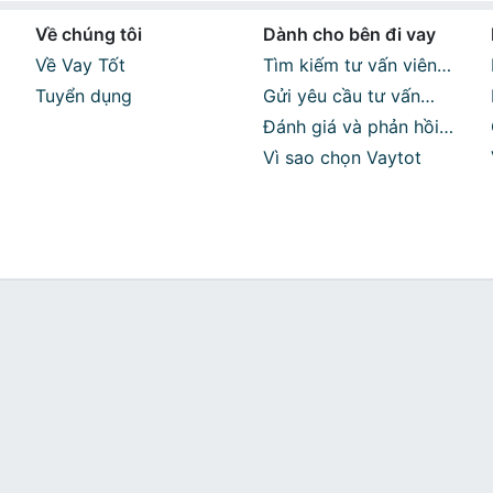
i Xã Xuân Hải
,
Vay sửa chữa nhà
tại Xã Vĩnh Hải
,
Vay sửa chữa nhà
Về chúng tôi
Dành cho bên đi vay
tại Xã Lâm Sơn
,
Vay sửa chữa nhà
tại Xã Anh Dũng
,
Vay sửa chữ
nhà
tại Xã Bác Ái Tây
,
Về Vay Tốt
Tìm kiếm tư vấn viên
Tuyển dụng
phù hợp
Gửi yêu cầu tư vấn
miễn phí
Đánh giá và phản hồi
sau khi sử dụng dịch
Vì sao chọn Vaytot
vụ