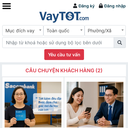
Đăng ký
Đăng nhập
Mục đích vay
Toàn quốc
Phường/Xã
Yêu cầu tư vấn
CÂU CHUYỆN KHÁCH HÀNG (2)