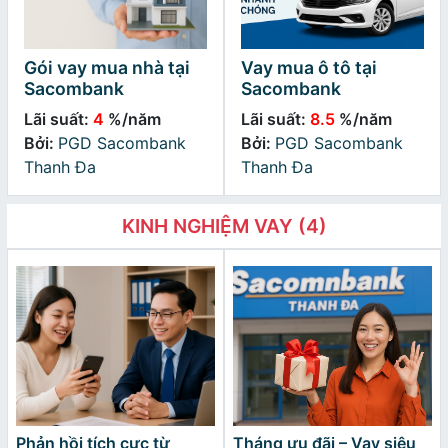
Gói vay mua nhà tại
Vay mua ô tô tại
Sacombank
Sacombank
Lãi suất:
4
%/năm
Lãi suất:
8.5
%/năm
Bởi:
PGD Sacombank
Bởi:
PGD Sacombank
Thanh Đa
Thanh Đa
KINH NGHIỆM VAY (4)
Phản hồi tích cực từ
Tháng ưu đãi – Vay siêu