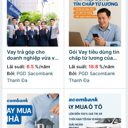
Vay trả góp cho
Gói Vay tiêu dùng tín
doanh nghiệp vừa và
chấp từ lương của
nhỏ (SMEs)
Sacombank
Lãi suất:
6.5
%/năm
Lãi suất:
16.8
%/năm
Bởi:
PGD Sacombank
Bởi:
PGD Sacombank
Thanh Đa
Thanh Đa