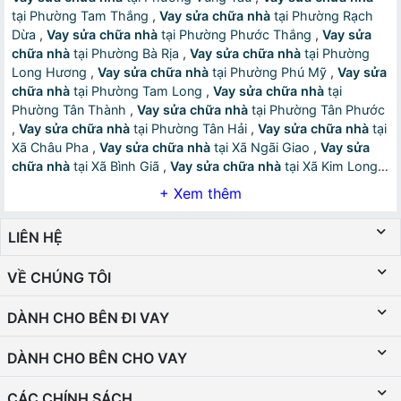
tại Phường Tam Thắng
,
Vay sửa chữa nhà
tại Phường Rạch
Dừa
,
Vay sửa chữa nhà
tại Phường Phước Thắng
,
Vay sửa
chữa nhà
tại Phường Bà Rịa
,
Vay sửa chữa nhà
tại Phường
Long Hương
,
Vay sửa chữa nhà
tại Phường Phú Mỹ
,
Vay sửa
chữa nhà
tại Phường Tam Long
,
Vay sửa chữa nhà
tại
Phường Tân Thành
,
Vay sửa chữa nhà
tại Phường Tân Phước
,
Vay sửa chữa nhà
tại Phường Tân Hải
,
Vay sửa chữa nhà
tại
Xã Châu Pha
,
Vay sửa chữa nhà
tại Xã Ngãi Giao
,
Vay sửa
chữa nhà
tại Xã Bình Giã
,
Vay sửa chữa nhà
tại Xã Kim Long
,
Vay sửa chữa nhà
tại Xã Châu Đức
,
Vay sửa chữa nhà
tại Xã
Xuân Sơn
,
Vay sửa chữa nhà
tại Xã Nghĩa Thành
,
Vay sửa
chữa nhà
tại Xã Hồ Tràm
,
Vay sửa chữa nhà
tại Xã Xuyên
LIÊN HỆ
Mộc
,
Vay sửa chữa nhà
tại Xã Hòa Hội
,
Vay sửa chữa nhà
tại
Xã Bàu Lâm
,
Vay sửa chữa nhà
tại Xã Phước Hải
,
Vay sửa
VỀ CHÚNG TÔI
chữa nhà
tại Xã Long Hải
,
Vay sửa chữa nhà
tại Xã Đất Đỏ
,
Vay sửa chữa nhà
tại Xã Long Điền
,
Vay sửa chữa nhà
tại Đặc
DÀNH CHO BÊN ĐI VAY
khu Côn Đảo
,
Vay sửa chữa nhà
tại Phường Đông Hòa
,
Vay
sửa chữa nhà
tại Phường Dĩ An
,
Vay sửa chữa nhà
tại
Phường Tân Đông Hiệp
,
Vay sửa chữa nhà
tại Phường Thuận
DÀNH CHO BÊN CHO VAY
An
,
Vay sửa chữa nhà
tại Phường Thuận Giao
,
Vay sửa chữa
nhà
tại Phường Bình Hòa
,
Vay sửa chữa nhà
tại Phường Lái
CÁC CHÍNH SÁCH