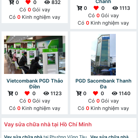
Chánh
0
0
832
0
0
1113
Có
0
Gói vay
Có
0
Gói vay
Có
0
Kinh nghiệm vay
Có
0
Kinh nghiệm vay
Vietcombank PGD Thảo
PGD Sacombank Thanh
Điền
Đa
0
0
1123
0
0
1140
Có
0
Gói vay
Có
0
Gói vay
Có
0
Kinh nghiệm vay
Có
0
Kinh nghiệm vay
Vay sửa chữa nhà tại Hồ Chí Minh
Vay sửa chữa nhà
tại Phường Vũng Tàu
,
Vay sửa chữa nhà