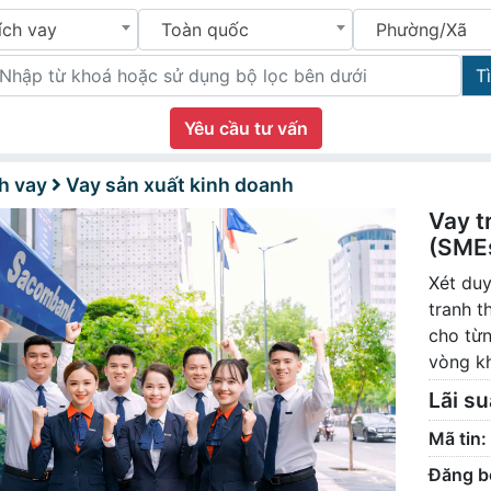
ích vay
Toàn quốc
Phường/Xã
T
Yêu cầu tư vấn
h vay
Vay sản xuất kinh doanh
Vay t
(SME
Xét duy
tranh t
cho từn
vòng kh
Lãi su
Mã tin:
Đăng b