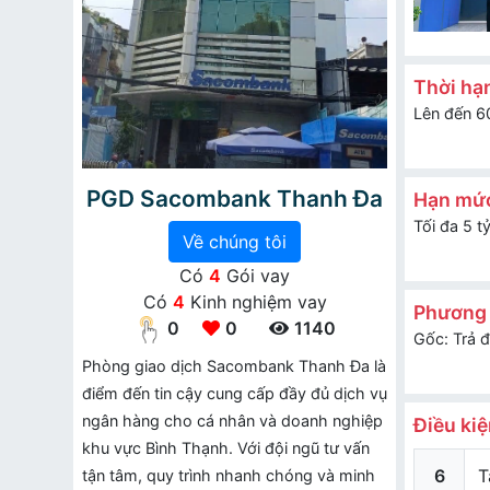
Thời hạ
Lên đến 6
PGD Sacombank Thanh Đa
Hạn mức
Tối đa 5 
Về chúng tôi
Có
4
Gói vay
Có
4
Kinh nghiệm vay
Phương 
0
0
1140
Gốc: Trả đ
Phòng giao dịch Sacombank Thanh Đa là
điểm đến tin cậy cung cấp đầy đủ dịch vụ
ngân hàng cho cá nhân và doanh nghiệp
Điều ki
khu vực Bình Thạnh. Với đội ngũ tư vấn
6
T
tận tâm, quy trình nhanh chóng và minh