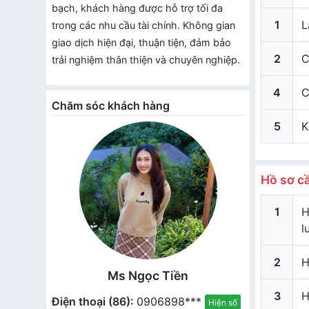
bạch, khách hàng được hỗ trợ tối đa
1
L
trong các nhu cầu tài chính. Không gian
giao dịch hiện đại, thuận tiện, đảm bảo
2
C
trải nghiệm thân thiện và chuyên nghiệp.
4
C
Chăm sóc khách hàng
5
K
Hồ sơ c
1
H
l
2
H
Ms Ngọc Tiền
3
H
Điện thoại (86):
0906898***
Hiện số