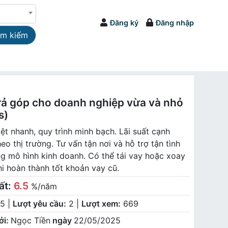
Đăng ký
Đăng nhập
ìm kiếm
rả góp cho doanh nghiệp vừa và nhỏ
s)
ệt nhanh, quy trình minh bạch. Lãi suất cạnh
heo thị trường. Tư vấn tận nơi và hỗ trợ tận tình
g mô hình kinh doanh. Có thể tái vay hoặc xoay
i hoàn thành tốt khoản vay cũ.
ất:
6.5
%/năm
5 |
Lượt yêu cầu:
2 |
Lượt xem:
669
ởi:
Ngọc Tiền
ngày
22/05/2025