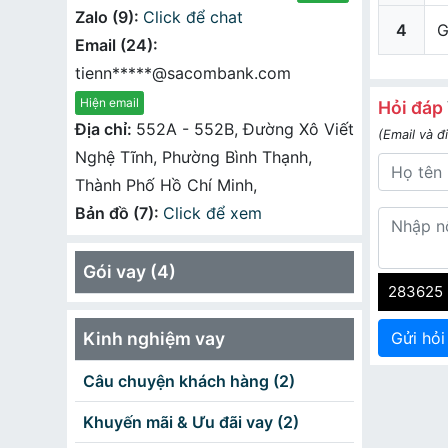
Zalo (9):
Click để chat
4
G
Email (24):
tienn*****@sacombank.com
Hiện email
Hỏi đáp
Địa chỉ:
552A - 552B, Đường Xô Viết
(Email và đ
Nghệ Tĩnh, Phường Bình Thạnh,
Thành Phố Hồ Chí Minh,
Bản đồ (7):
Click để xem
Gói vay (4)
283625
Gửi hỏi
Kinh nghiệm vay
Câu chuyện khách hàng (2)
Khuyến mãi & Ưu đãi vay (2)