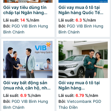
Gói vay tiêu dùng tín
Gói vay mua ô tô tại
chấp tại Ngân hàng
Ngân hàng Quốc Tế
Quốc Tế (VIB)
(VIB)
Lãi suất:
14
%/năm
Lãi suất:
6.3
%/năm
Bởi:
PGD VIB Bình Hưng
Bởi:
PGD VIB Bình Hưng
Bình Chánh
Bình Chánh
Gói vay bất động sản
Gói vay mua ô tô tại
(mua nhà, căn hộ, nhà
Ngân hàng
phố) tại Ngân hàng
Vietcombank
Lãi suất:
6.9
%/năm
Lãi suất:
6.79
%/năm
Quốc Tế (VIB)
Bởi:
PGD VIB Bình Hưng
Bởi:
Vietcombank PGD
Bình Chánh
Thảo Điền