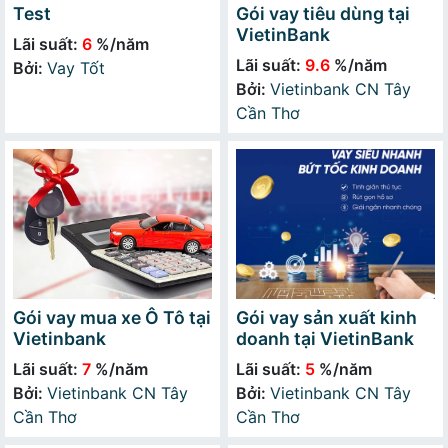
Test
Gói vay tiêu dùng tại
VietinBank
Lãi suất:
6
%/năm
Lãi suất:
9.6
%/năm
Bởi:
Vay Tốt
Bởi:
Vietinbank CN Tây
Cần Thơ
Gói vay mua xe Ô Tô tại
Gói vay sản xuất kinh
Vietinbank
doanh tại VietinBank
Lãi suất:
7
%/năm
Lãi suất:
5
%/năm
Bởi:
Vietinbank CN Tây
Bởi:
Vietinbank CN Tây
Cần Thơ
Cần Thơ