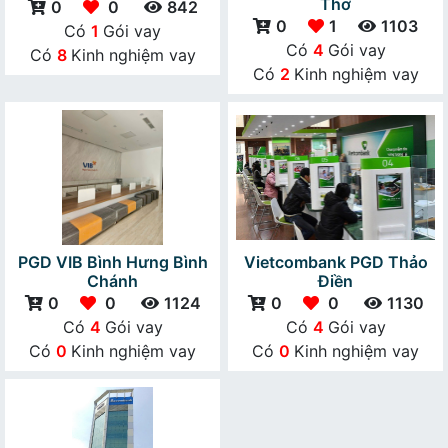
Thơ
0
0
842
0
1
1103
Có
1
Gói vay
Có
4
Gói vay
Có
8
Kinh nghiệm vay
Có
2
Kinh nghiệm vay
PGD VIB Bình Hưng Bình
Vietcombank PGD Thảo
Chánh
Điền
0
0
1124
0
0
1130
Có
4
Gói vay
Có
4
Gói vay
Có
0
Kinh nghiệm vay
Có
0
Kinh nghiệm vay