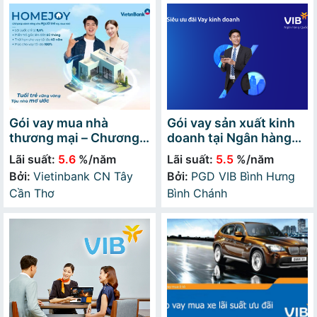
Gói vay mua nhà
Gói vay sản xuất kinh
thương mại – Chương
doanh tại Ngân hàng
trình HomeJoy
Quốc Tế (VIB)
Lãi suất:
5.6
%/năm
Lãi suất:
5.5
%/năm
Bởi:
Vietinbank CN Tây
Bởi:
PGD VIB Bình Hưng
Cần Thơ
Bình Chánh